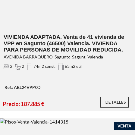
Se venden 41 viviendas de obra nueva de VPP en Sagunto
(46500) Valencia, en régimen de Cooperativa, de las cuales
VIVIENDA ADAPTADA. Venta de 41 vivienda de
una de ella es una vivienda adaptada.
VPP en Sagunto (46500) Valencia. VIVIENDA
PARA PERSONAS DE MOVILIDAD REDUCIDA.
Es necesario que el comprador cumpla los requisitos
AVENIDA BARRAQUERO, Sagunto-Sagunt, Valencia
necesarios para la adquisición de una vivienda de protección
2
2
74m2 const.
63m2 util
oficial.
Ref.: ABL24VPP0D
DETALLES
Precio: 187.885 €
VENTA