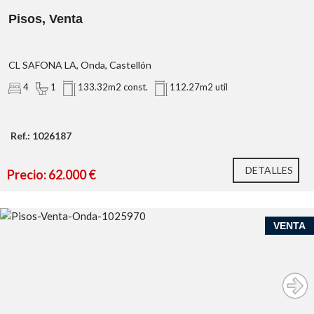
Pisos, Venta
CL SAFONA LA, Onda, Castellón
4
1
133.32m2 const.
112.27m2 util
Ref.: 1026187
DETALLES
Precio: 62.000 €
VENTA