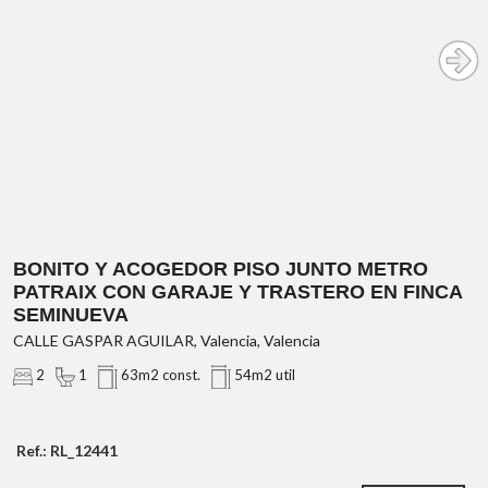
BONITO Y ACOGEDOR PISO JUNTO METRO
PATRAIX CON GARAJE Y TRASTERO EN FINCA
SEMINUEVA
CALLE GASPAR AGUILAR, Valencia, Valencia
www.obranuevpppuertosagunto.com
2
1
63m2 const.
54m2 util
Ref.: RL_12441