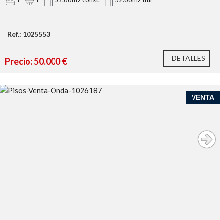
1
1
59.88m2 const.
52.66m2 util
Ref.: 1025553
DETALLES
Precio: 50.000 €
VENTA