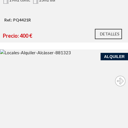
29m2 const.
23m2 util
Ref.: PQ4421R
DETALLES
Precio: 400 €
ALQUILER