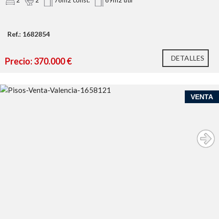
2
2
76m2 const.
69m2 util
amplio almacenamiento y electrodomésticos
integrados, Salón-comedor diáfano con mobiliario a
medida de alta calidad, Mesa de comedor extensible de
Ref.: 1682854
roble (capacidad para 6+ personas), Acceso a un
balcón privado de 9 m² con un sofá modular exterior y
DETALLES
Precio: 370.000 €
vistas espectaculares.
Este residencial ofrece acceso a excelentes
instalaciones, Piscina (con piscina infantil), Pista de
pádel, Zonas ajardinadas & área infantil, Punto de
VENTA
carga para vehículos eléctricos, Sala polivalente &
espacio para bicicletas, Servicio de conserjería
Garaje privado de 12 m² (para un vehículo grande),
Trastero de 5 m² (en el mismo edificio, con acceso
directo en ascensor).
76 m² construidos, 69 m² útiles