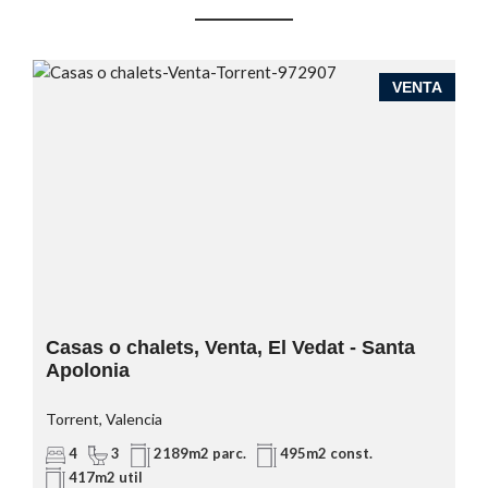
A
VENTA
Casas o chalets, Venta, El Vedat - Santa
Apolonia
Torrent, Valencia
4
3
2189m2 parc.
495m2 const.
417m2 util