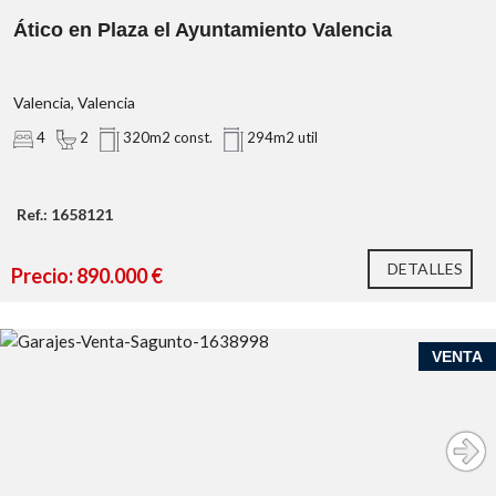
2 habitaciones, 2 baños
Terraza y balcón
Ático en Plaza el Ayuntamiento Valencia
Plaza de garaje incluida en el precio
Segunda mano/buen estado
Armarios empotrados
Valencia, Valencia
Trastero
4
2
320m2 const.
294m2 util
Orientación sur
Calefacción individual: Bomba de frío/calor
Planta 10ª exterior
Ref.: 1658121
Con ascensor
Certificado energético A
DETALLES
Precio: 890.000 €
VENTA