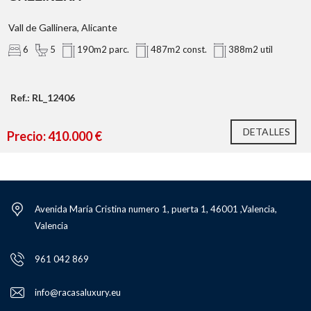
Vall de Gallinera, Alicante
6
5
190m2 parc.
487m2 const.
388m2 util
Ref.: RL_12406
DETALLES
Precio: 410.000 €
Avenida María Cristina numero 1, puerta 1, 46001 ,Valencia,
Valencia
961 042 869
info@racasaluxury.eu